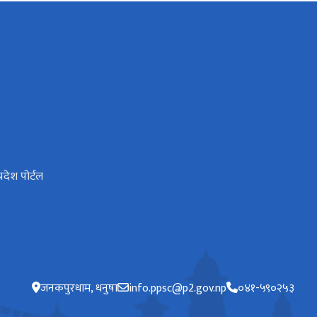
्रदेश पोर्टल
जनकपुरधाम, धनुषा
info.ppsc@p2.gov.np
०४१-५९०२५३