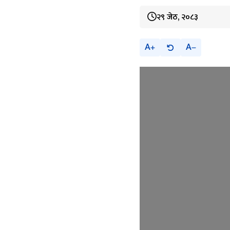
२९ जेठ, २०८३
A
A