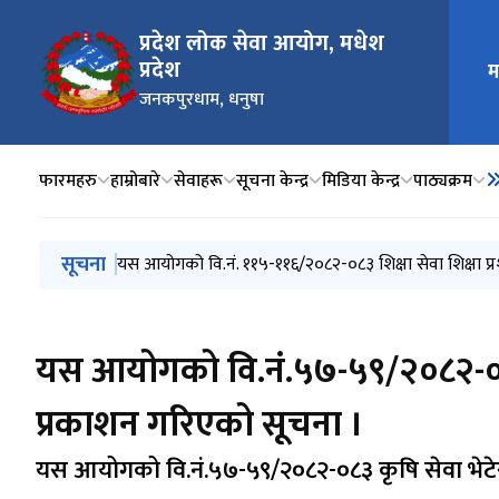
प्रदेश लोक सेवा आयोग, मधेश
मुख्य न
प्रदेश
म
जनकपुरधाम, धनुषा
फारमहरु
हाम्रोबारे
सेवाहरू
सूचना केन्द्र
मिडिया केन्द्र
प‍ाठ्यक्रम
मुख्य नेभिगेसनमा जानुहोस्
सूचना
यस आयोगको वि.नं. १६४-१७४/२०८२-८३ वन सेवा, जनरल फरेष्ट्र
यस आयोगको वि.नं. ११५-११६/२०८२-०८३ शिक्षा सेवा शिक्षा
यस आयोगको वि.नं.११३-११४/२०८२-०८३ वन सेवा जनरल फरेष्ट
परीक्षा कार्यक्रमहरु यथावत सञ्चालन हुने सम्बन्धमा सूचना ।
वि.नं. ५३३-५४२ स्थानीय प्रशासन सेवा सामान्य प्रशासन/लेखा
सूचना।
यस आयोगको वि.नं.५७-५९/२०८२-०८३
प्रकाशन गरिएको सूचना ।
यस आयोगको वि.नं.५७-५९/२०८२-०८३ कृषि सेवा भेट