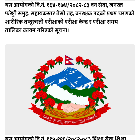
यस आयोगको वि.नं. १६४-१७४/२०८२-८३ वन सेवा, जनरल
फरेष्ट्री समुह, सहायकस्तर तेस्रो तह, वनरक्षक पदको प्रथम चरणको
शारीरिक तन्दुरुस्ती परीक्षाको परीक्षा केन्द्र र परीक्षा समय
तालिका कायम गरिएको सूचना।
यस आयोगको वि.नं. ११५-११६/२०८२-०८३ शिक्षा सेवा शिक्षा