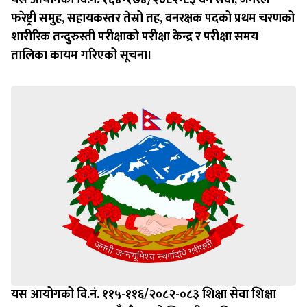
यस आयोगको वि.नं. १६४-१७४/२०८२-८३ वन सेवा, जनरल
फरेष्ट्री समुह, सहायकस्तर तेस्रो तह, वनरक्षक पदको प्रथम चरणको
शारीरिक तन्दुरुस्ती परीक्षाको परीक्षा केन्द्र र परीक्षा समय
तालिका कायम गरिएको सूचना।
यस आयोगको वि.नं. ११५-११६/२०८२-०८३ शिक्षा सेवा शिक्षा