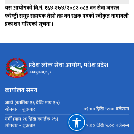
यस आयोगको वि.नं. १६४-१७४/२०८२-०८३ वन सेवा जनरल
फरेष्‍ट्री समूह सहायक तेस्रो तह वन रक्षक पदको स्वीकृत नामावली
प्रकाशन गरिएको सूचना ।
प्रदेश लोक सेवा आयोग, मधेश प्रदेश
जनकपुरधाम, धनुषा
कार्यालय समय
जाडो (कार्तिक १६ देखि माघ १५)
०९:०० देखि ५:०० बजेसम्म
सोमबार - शुक्रबार
गर्मी (माघ १६ देखि कार्तिक १५)
०९:०० देखि ५:०० बजेसम्म
सोमबार - शुक्रबार