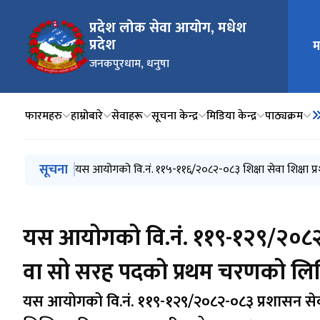
प्रदेश लोक सेवा आयोग, मधेश
मुख्य न
प्रदेश
म
जनकपुरधाम, धनुषा
फारमहरु
हाम्रोबारे
सेवाहरू
सूचना केन्द्र
मिडिया केन्द्र
प‍ाठ्यक्रम
मुख्य नेभिगेसनमा जानुहोस्
सूचना
यस आयोगको वि.नं. १६४-१७४/२०८२-८३ वन सेवा, जनरल फरेष्ट्र
यस आयोगको वि.नं. ११५-११६/२०८२-०८३ शिक्षा सेवा शिक्षा
यस आयोगको वि.नं.११३-११४/२०८२-०८३ वन सेवा जनरल फरेष्ट
परीक्षा कार्यक्रमहरु यथावत सञ्चालन हुने सम्बन्धमा सूचना ।
वि.नं. ५३३-५४२ स्थानीय प्रशासन सेवा सामान्य प्रशासन/लेखा
सूचना।
यस आयोगको वि.नं. ११९-१२९/२०८२-
वा सो सरह पदको प्रथम चरणको लिख
यस आयोगको वि.नं. ११९-१२९/२०८२-०८३ प्रशासन से