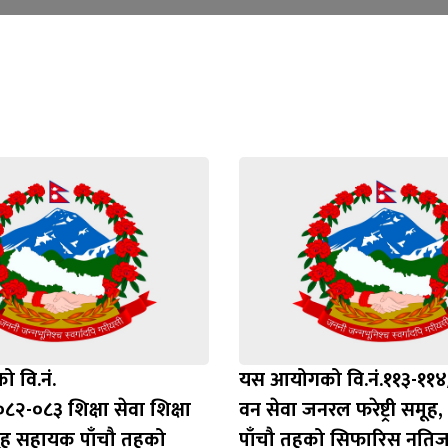
 वि.नं.
यस आयोगको वि.नं.११३-११
२-०८३ शिक्षा सेवा शिक्षा
वन सेवा जनरल फरेष्ट्री समू
ूह सहायक पाँचौ तहको
पाँचौ तहको सिफारिस नतिज